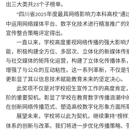
出三大类共
个子榜单。
23
“四川省
年度最具网络影响力本科高校”通
2025
中运用网络媒体平台、数字化技术进行精准推广的
宣传整合策略评定得出。
一直以来，
学校高度重视网络传播的强大影响
能，积极构建全方位、多层次
、
立体化
的新媒体
传
与社交媒体的矩阵化运营，构建了立体化传播体系
增强了与公众的互动粘
性。这一系列革新，不仅是
更彰显了其以信息技术赋能教育未来的坚定决心。
此奖项不仅是对学校招生宣传工作的高度肯定
阶的重要契机。
彰显了学校在教育数字传播浪潮中
在创新网络传播范式、塑造高校数字化形象方面所
展望未来
，学校将以此为契机，
继续
秉持
榜样
“
体系的
创新
与
改革
。
我们将进一步优化传播策略、