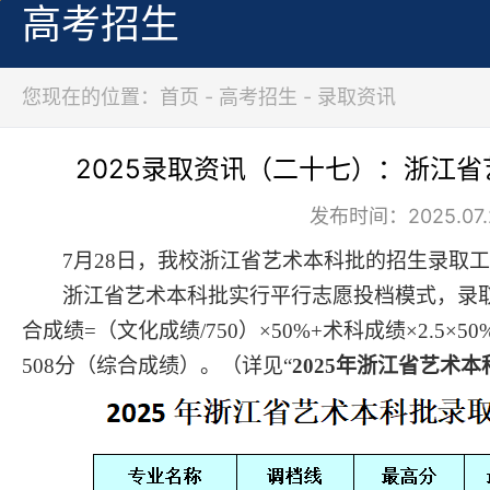
高考招生
您现在的位置：首页 - 高考招生 - 录取资讯
2025录取资讯（二十七）：浙江
发布时间：2025.07.
7月
28
日，我校
浙江省
艺术
本科批的招生录取工
浙江省艺术
本科批
实行平行志愿投档模式，
录
合成绩
=（文化成绩/750）×
5
0%+
术科
成绩
×
2.5
×
5
0
508
分（综合成绩）。（详见
“
202
5
年
浙江省艺术
本