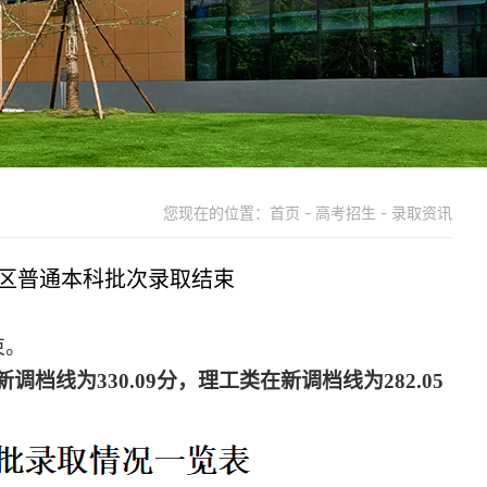
您现在的位置：首页 - 高考招生 - 录取资讯
治区普通本科批次录取结束
束。
新
调档线为
330.09
分
，
理工类在新调档线为
282.05