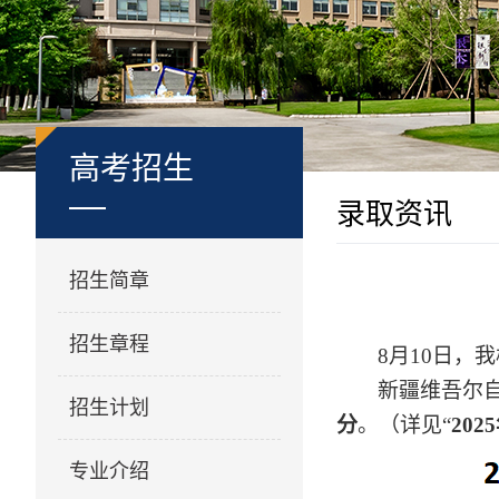
高考招生
录取资讯
招生简章
招生章程
8
月
10
日，我
新疆维吾尔
招生计划
分
。（详见
“
202
5
专业介绍