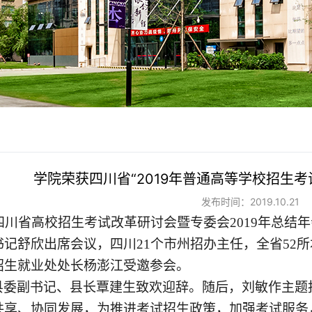
学院荣获四川省“2019年普通高等学校招生
发布时间：2019.10.21
，四川省高校招生考试改革研讨会暨专委会2019年总
书记舒欣
出席会议
，四川
21个市州招办主任，全省52
招生就业处处长杨澎江受邀参会。
县委副书记、县长覃建生致欢迎辞
。
随后，刘敏
作主题
共享、协同发展，为推进考试招生政策，加强考试服务